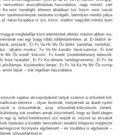
n
‘nemzetközi áruszállí­tás­ban hasz­nálatos, nagy méretű, zárt
 Fv Ka
resti
‘vendéglő, étterem ál­ta­lá­ban’ (vö. közm.
resti
‘vasúti
dion
‘sportesemények tartására szol­gá­ló, bármilyen méretű pálya
pl. falusi focipálya is’ (vö. közm.
sta­dion
‘nagyobb méretű ilyen
r megfelelője közti jelentésbeli eltérés máskor abban mu­
 lexémának van egy (vagy több) többletjelentése, pl. Er
blattol
‘ér­
utazik, potyázik’; Er Fv Va Hv Mv Őv
blokk
‘pa­nel­ház, tömbház’;
nka’, ‘alkalmi munka’; Fv Va Hv
kanális
‘tévécsatorna’; Er
kód
Va Hv Mv Őv
kredit
‘kölcsön’; Fv
kredit
‘(mo­bil­te­­le­fo­non) lebe­szél­
 Őv
kúra
‘nyaralás’; Er Fv Ka
olimpia
‘tan­tárgy­­verseny’
;
Er Fv Va
úti jel­ző­lám­pa, közlekedési lámpa’; Er Fv Va Ka Hv Mv Őv
szirup
-- amint látjuk -- sok régióban használatos.
ók sajátos alcsoportjaként tartjuk számon a stílusbeli köl­­
atikusan tekintve -- olyan lexé­mák, melyek­nek az átadó nyelvi
ltozott a stílusértékük, azaz stílusérték-kölcsönzés történt.
i különbség sok esetben annak köszönhető, hogy az illető idegen
 egy új, belső keletkezésű szó terjedt el, viszont az elcsatolt
elvek hatására a korábbi nemzetközi eredetű kifejezés megőrizte
 nemegyszer bizonyára egybeesett -- és továbbra is egybeesik --
őjének stílusértékével is.