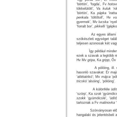
‘börtön’, ‘fogda’, Fv
hoto
tökkelütött’, Va
kuluk
‘r
‘börtön’, Ka
pápka
‘iratt
penkala
‘töltőtoll’, Hv
vo
gyermek’, Mv
lucska
‘nye
‘forralt bor’,
pikkelli
‘(gépko
Az egyes állami vált
szókészleti egységet tal
teljesen azonosak két vag
Így például minden régi
ezek a szavak a legtöbb r
Hv Mv
gripa
, Ka
gripp
, Őv
A pólóing, ill. ujjatl
hasonló szavakat: Er
maj
‘atlétatrikó’; Mv
májca
‘pól
tricskó
‘alsóing’, ‘pólóing’.
A különféle üdítőitalo
‘szörp’, Ka
szok
‘gyümölc
szokk
‘gyü­mölcs­lé’, ‘üd
tartoznak a Fv
malinovka
Szór­vá­nyosan előforduln
hangalaki és jelentésbeli a