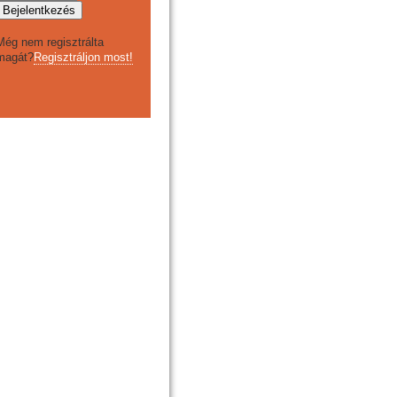
Még nem regisztrálta
magát?
Regisztráljon most!