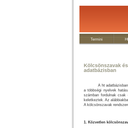
Termini
H
Kölcsönszavak és 
adatbázisban
A ht adatbázisban talál
a többségi nyelvek hatásá
számban fordulnak csak e
keletkeztek. Az alábbiakba
A kölcsönszavak rendszer
1. Közvetlen kölcsönsza