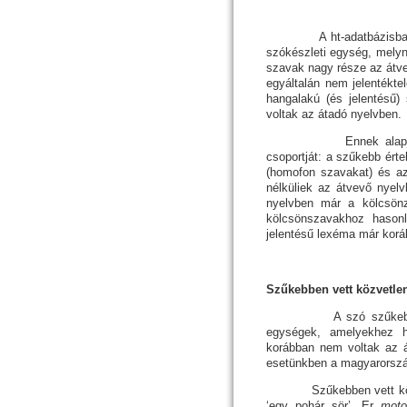
A ht-adatbázisban talá
szókészleti egység, melyn
szavak nagy része az átve
egyáltalán nem jelentékt
hangalakú (és jelentésű)
voltak az átadó nyelvben.
Ennek alapján külön
csoportját: a szűkebb ér
(homofon szavakat) és az
nélküliek az átvevő nyel
nyelvben már a kölcsönz
kölcsönszavakhoz hason
jelentésű lexéma már korá
Szűkebben vett közvetle
A szó szűkebb értelm
egységek, amelyekhez h
korábban nem voltak az á
esetünkben a magyarország
Szűkebben vett közvetl
‘egy pohár sör’, Er
mo­to