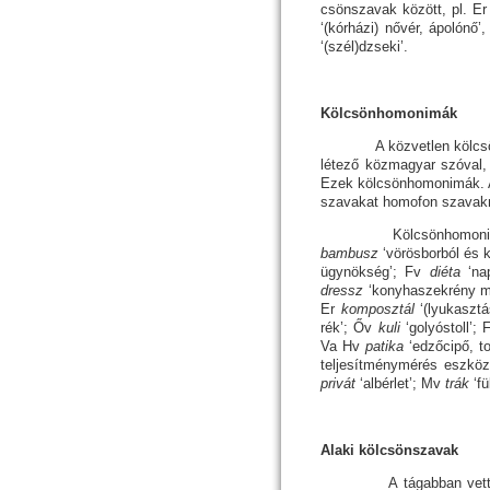
csön­sza­vak között, pl.
‘(kórházi) nővér, ápo­ló
‘(szél)dzse­ki’.
Kölcsönhomonimák
A közvetlen kölcsönsza
létező közmagyar szóval,
Ezek kölcsönhomonimák. A
szavakat homofon szavakn
Kölcsönhomonimák a h
bambusz
‘vörösborból és k
ügynökség’; Fv
diéta
‘na
dressz
‘konyhaszekrény mos
Er
kom­posz­tál
‘(lyukasztá
rék’
;
Őv
kuli
‘go­lyós­toll’
; 
Va Hv
patika
‘edzőcipő, t
tel­je­sít­mény­mé­rés esz­kö­
privát
‘albérlet’; Mv
trák
‘fü
Alaki kölcsönszavak
A tágabban vett közvet