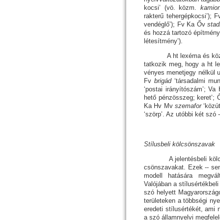
kocsi’ (vö. közm.
kamio
rakterű te­her­gépkocsi’);
vendéglő’); Fv Ka Őv
sta
és hozzá tartozó építmény, 
létesítmény’).
A ht lexéma és közmagya
tat­ko­­­zik meg, hogy a ht
vé­nyes menetjegy nélkül 
Fv
brigád
‘társadalmi mu
‘postai irányí­tó­szám’; 
hető pénzösszeg; keret’;
Ka Hv Mv
szemafor
‘köz­
‘szörp’. Az utóbbi két szó 
Stílusbeli kölcsönszavak
A jelentésbeli kölcsönsz
csönszavakat. Ezek -- sem
mo­dell ha­tá­sára megvá
Valójában a stílusértékbel
szó helyett Magyarországon
területeken a többségi ny
eredeti stílusértékét, ami
a szó államnyelvi megfelel