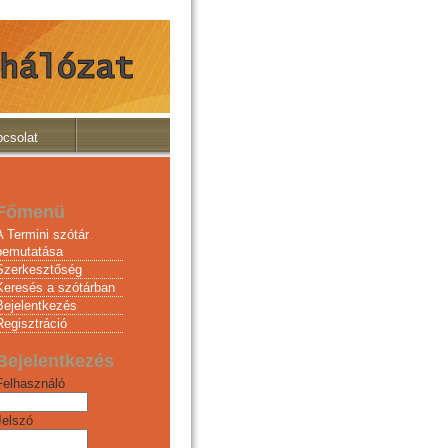
csolat
Főmenü
A Termini szótár
bemutatása
Szerkesztőség
Keresés a szótárban
Bejelentkezés
Regisztráció
Bejelentkezés
Felhasználó
Jelszó