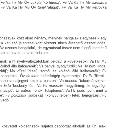
 Er Fv Va Hv Mv Őv
cirkula
‘körfűrész’, Fv Va Ka Hv Mv
szesztra
nő’, Fv Va Ka Hv Mv Őv
tunel
‘alagút’, Fv Va Ka Hv Mv
vetrovka
vak közt akad néhány, melynek hangalakja egybeesik egy
 a két szó jelentése közt viszont nincs érezhető összefüggés.
z azonos hangalakú, de egymással össze nem függő jelentésű
ak is nevezi a szakirodalom.
t nyelvváltozatokban például a következők: Va Hv Mv
ólából álló italkeverék’; Va
banya
‘gyógyfürdő’; Va Hv
bíró
‘iroda,
pidíj’; Mv
dízel
[dizel]
‘sörből és kólából álló italkeverék’; Fv
o­ga­tó­ja’
; Őv
drukker
‘számítógép nyomtatója’;
Fv
fix
‘filctoll’;
ssal) vo­nal­jegyet kezel a buszon’;
Va
koncert
‘takar­mány­ke­ve­
Fv
lista
‘keskeny léc’; Va Hv
masszív
‘hegytömeg, őshegység’
;
ornacipő’; Er
patron
‘főnök, tu­laj­do­nos’; Va Hv
poén
‘
pont mint a
ze
’; Fv
polozska
[poloska]
‘(könyvvitelben) tétel, bejegyzés’; Fv
l­védő’.
ett kölcsönszók sajátos csoportját alkotják az ún. alaki