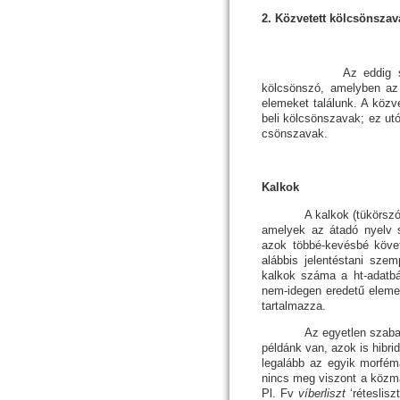
2. Közvetett kölcsönszav
Az eddig szótárazot
kölcsönszó, amelyben az 
elemeket találunk. A közv
be­li kölcsön­sza­vak; ez u
csön­szavak.
Kalkok
A kalkok (tükörszók, tük
amelyek az átadó nyelv s
azok töb­bé-kevésbé köve
alább­is jelen­tés­tani sz
kalkok száma a ht-adatb
nem-ide­gen eredetű eleme
tartalmazza.
Az egyet­len szabad mo
példánk van, azok is hibri
leg­alább az egyik mor­fé­
nincs meg viszont a köz­m
Pl. Fv
víberliszt
‘ré­tes­lisz