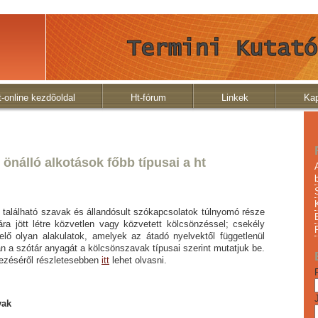
t-online kezdõoldal
Ht-fórum
Linkek
Kap
önálló alkotások főbb típusai a ht
ható szavak és állandósult szókapcsolatok túlnyomó része
ra jött létre közvetlen vagy közvetett kölcsönzéssel; csekély
lő olyan alakulatok, amelyek az átadó nyelvektől függetlenül
n a szótár anyagát a kölcsönszavak típusai szerint mutatjuk be.
ezéséről részletesebben
itt
lehet olvasni.
vak