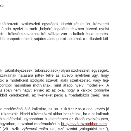
ak
t szókészleti egységek kisebb része ún. közvetett
átadó nyelvi elemek „helyén“ legalább részben átvevő nyelvi
etett kölcsönszavaknak két válfaja van: a kalkok és a jelentés­
tóbbi csoporton belül sajátos alcsoportot alkotnak a stílusbeli köl­
örkifejezések, tükörszólások) olyan szókészleti egy­sé­­gek,
zavainak hatására jöttek létre az átvevő nyelvben úgy, hogy
tik a modellként szolgáló szavak alaki szerkezetét, vagy leg­
empontból hasonlóan motiváltak, mint átadó nyel­vi modelljeik. A
ázisban nem nagy; ennek az az oka, hogy a kalkok többnyire
kből keletkeznek, az ilyeneket pedig a ht-adatbázis (még) nem
rfémából álló kalkokra, az ún.
tükörszavakra
kevés jó
d tükörszók. Hibrid tükörszókról akkor beszélünk, ha a ht kalknak
má­ja előfordul ugyanabban a jelentésben az átadó nyelv(ek)ben,
a­gyar­ban, s szabad morfémaként a
ht nyelvváltozatokban sem
.
t’ (vö.
szlk.
výberová múka
‚ua’, szó szerint
„válogatási liszt”);