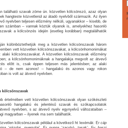
lható szavak zöme ún. közvetlen kölcsönszó, azaz olyan
ek hangteste közvetlenül az átadó nyelvből származik. Az ilyen
vő nyelvben teljesen előzmény nélküli, ugyanakkor -- kisebb, de
elen számban -- vannak köztük olyanok is, amelyekhez hasonló
 szavak a kölcsönzés idején (esetleg korábban) megtalálhatók
böztethetjük meg a közvetlen kölcsönszavak három
telemben vett közvetlen kölcsönszavakat, a kölcsönhomonimákat
 alaki kölcsönszavakat. A közvetlen kölcsönszavak előzmény
vben; a kölcsönhomonimáknak a hangalakja megvolt az átvevő
és előtt is, csak éppen teljesen más jelentésben; az alaki
ló -- de nem azonos! -- hangalakú és azonos vagy rokon
bban is volt az átvevő nyelvben.
n kölcsönszavak
ében vett közvetlen kölcsönszavak olyan szókészleti
asonló hangalakú és jelentésű szavak és szókapcsolatok
tvevő nyelvben, s az átvevő nyelv egynyelvű változataiban --
i magyarban -- ilyenek ma sem találhatók.
en kölcsönszavak például a következő ht lexémák: Er
cáp
­ri­na
‘gázolaj, nyersolaj’, Er
punga
‘zacskó, tasak’; Fv
baszi