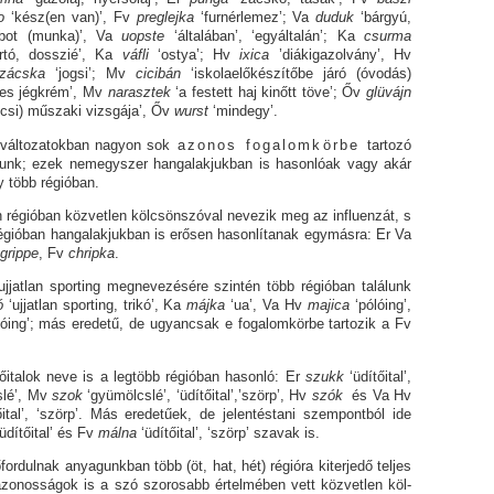
vo
‘kész(en van)’, Fv
preglejka
‘furnérlemez’; Va
duduk
‘bárgyú,
obot (munka)’, Va
uopste
‘álta­lá­ban’, ‘egyál­ta­lán’; Ka
csurma
artó, dosszié’, Ka
váfli
‘ostya’; Hv
ixica
’diákigazolvány’, Hv
zácska
‘jogsi’; Mv
cicibán
‘iskolaelőkészítőbe járó (óvodás)
les jégkrém’, Mv
na­rasz­tek
‘a festett haj kinőtt töve’; Őv
glüvájn
csi) műszaki vizsgája’, Őv
wurst
‘mindegy’.
ozatokban nagyon sok
azonos fogalomkörbe
tartozó
álunk; ezek nemegyszer hangalakjukban is hasonlóak vagy akár
y több régióban.
óban közvetlen kölcsönszóval nevezik meg az influenzát, s
égióban hangalakjukban is erősen hasonlítanak egymásra: Er Va
grippe
, Fv
chripka
.
an sporting megnevezésére szintén több régióban találunk
ó
‘ujjatlan sporting, trikó’, Ka
májka
‘ua’, Va Hv
majica
‘pólóing’,
óing’; más eredetű, de ugyancsak e fogalomkörbe tartozik a Fv
k neve is a legtöbb régióban hasonló: Er
szukk
‘üdítőital’,
slé’, Mv
szok
‘gyümölcslé’, ‘üdítőital’,’szörp’, Hv
szók
és Va Hv
ítőital’, ‘szörp’. Más eredetűek, de jelentéstani szempontból ide
‘üdítőital’ és Fv
málna
‘üdítőital’, ‘szörp’ szavak is.
ak anyagunkban több (öt, hat, hét) régióra kiter­je­dő tel­jes
zonos­sá­gok is a szó szorosabb ér­tel­mé­ben vett közvetlen köl­­