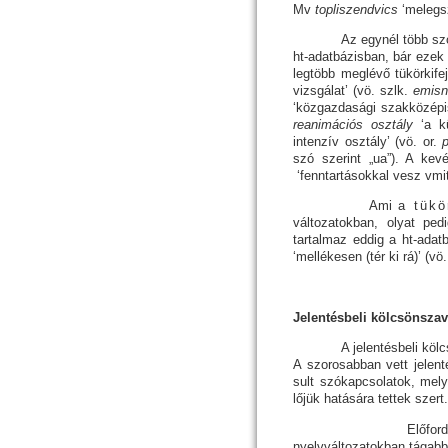
Mv
topliszendvics
‘me­leg­
Az egynél több szóbó
ht-adatbázisban, bár ezek 
legtöbb meglévő tükörkifej
vizsgálat’ (vö. szlk.
emis­
‘köz­gaz­da­­sági szak­közép­i
reanimációs osztály
‘a k
intenzív osztály’ (vö. or.
szó szerint „ua”). A kev
‘fenntartásokkal vesz vmit
Ami a
tükö
változatokban, olyat pe
tartalmaz eddig a ht-adat
‘mellékesen (tér ki rá)’ (vö
Jelentésbeli kölcsönsza
A jelentésbeli kölcsönsz
A szorosabban vett jelenté
sult szókapcsolatok, melye
lőjük hatá­sá­ra tettek szert.
Előfordul, hogy a j
nyelvváltozatokban tágabb