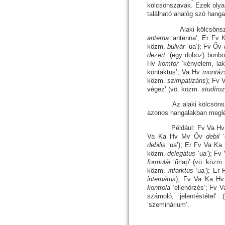
kölcsönszavak. Ezek olyan
található analóg szó hang­
Alaki kölcsönszavak
anterna
‘antenna’; Er Fv
közm.
bulvár
‘ua’); Fv Őv
de­zert
‘(egy doboz) bonbo
Hv
komfor
‘ké­nyelem, la
kontaktus’; Va Hv
mon­tá­
közm.
szimpatizáns
); Fv
végez’ (vö. közm.
studíro
Az alaki kölcsönszavak 
azo­nos hangalakban meglé
Például: Fv Va Hv
Va Ka Hv Mv Őv
debil
debilis
‘ua’); Er Fv Va K
közm.
delegátus
‘ua’); F
formulár
‘űrlap’ (vö. közm
közm.
infarktus
‘ua’); E
internátus
); Fv Va Ka 
kontrola
‘ellenőrzés’; Fv
szá­mo­ló, jelentéstétel
‘szeminárium’.