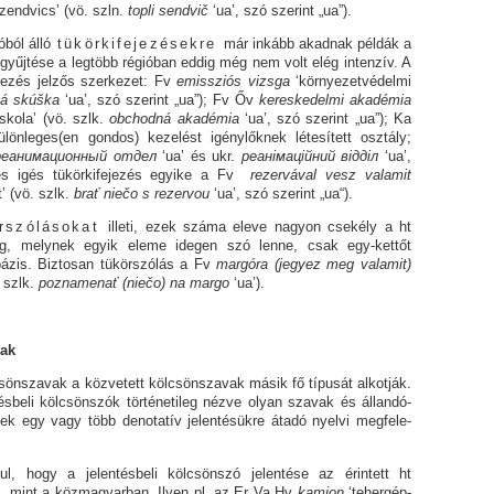
szend­vics’ (vö. szln.
topli sendvič
‘ua’, szó szerint „ua”).
l álló
tükörkifejezésekre
már inkább akadnak példák a
gyűjtése a leg­­több régióban eddig még nem volt elég intenzív. A
ezés jelzős szer­ke­zet: Fv
emissziós vizsga
‘környezetvédelmi
ná skúška
‘ua’, szó szerint „ua”); Fv Őv
kereskedelmi akadémia
s­ko­­la’ (vö. szlk.
ob­chod­ná akadémia
‘ua’, szó szerint „ua”); Ka
ülönleges(en gondos) kezelést igénylők­nek lé­­tesített osztály;
реанимационный отдел
‘ua’ és ukr.
реанімаційний відділ
‘ua’,
és igés tükörkifejezés egyike a Fv
rezer­vá­val vesz valamit
’ (vö. szlk.
brať niečo s rezer­vou
‘ua’, szó sze­rint „ua“).
rszólásokat
illeti, ezek száma eleve nagyon csekély a ht
dig, melynek egyik eleme idegen szó lenne, csak egy-kettőt
bázis. Biztosan tükörszólás a Fv
margóra (jegyez meg valamit)
. szlk.
poznamenať (nie
čo
) na margo
‘ua’).
vak
avak a közvetett kölcsön­sza­vak má­sik fő típusát alkotják.
sbeli kölcsönszók történetileg nézve olyan szavak és ál­lan­­dó­
k egy vagy több denotatív jelen­té­sükre átadó nyel­vi meg­fe­le­
elentésbeli kölcsönszó jelentése az érintett ht
, mint a közmagyarban. Ilyen pl. az Er Va Hv
kamion
‘te­­her­­gép­