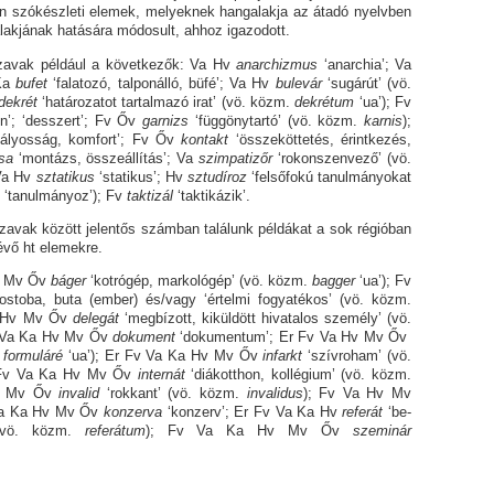
 szókészleti elemek, melyeknek hang­alak­ja az át­adó nyelvben
alakjának hatására módosult, ahhoz igazodott.
 például a következők: Va Hv
anarchizmus
‘anarchia’; Va
 Ka
bufet
‘falatozó, talponálló, büfé’; Va Hv
bu­levár
‘sugárút’ (vö.
dekrét
‘határozatot tartal­mazó irat’ (vö. közm.
dekrétum
‘ua’); Fv
n’; ‘desszert’; Fv Őv
garnizs
‘függönytartó’ (vö. közm.
karnis
);
­ká­lyos­ság, komfort’; Fv Őv
kontakt
‘összeköttetés, érint­ke­zés,
zsa
‘montázs, össze­ál­lí­tás’; Va
szimpatizőr
‘rokonszenvező’ (vö.
 Va Hv
sztatikus
‘statikus’; Hv
sztudíroz
‘felsőfokú ta­nul­mányokat
z
‘tanul­má­nyoz’); Fv
taktizál
‘taktikázik’.
között jelentős számban találunk példákat a sok régióban
vő ht elemekre.
 Mv Őv
báger
‘kotrógép, markológép’ (vö. közm.
bagger
‘ua’); Fv
‘ostoba, buta (ember) és/vagy ‘értelmi fogyatékos’ (vö. közm.
a Hv Mv Őv
delegát
‘megbízott, kiküldött hiva­ta­los sze­mély’ (vö.
v Va Ka Hv Mv Őv
dokument
‘dokumentum’; Er Fv Va Hv Mv Őv
.
formuláré
‘ua’); Er Fv Va Ka Hv Mv Őv
infarkt
‘szívroham’ (vö.
r Fv Va Ka Hv Mv Őv
internát
‘diákotthon, kollégium’ (vö. közm.
Hv Mv Őv
invalid
‘rokkant’ (vö. közm.
invalidus
); Fv Va Hv Mv
 Va Ka Hv Mv Őv
konzerva
‘konzerv’; Er Fv Va Ka Hv
referát
‘be­­
’ (vö. közm.
referátum
); Fv Va Ka Hv Mv Őv
szeminár