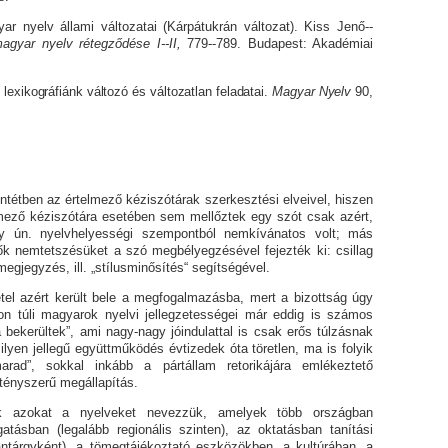
r nyelv állami változatai (Kárpátukrán változat). Kiss Jenő--
agyar nyelv rétegződése I--II,
779--789. Budapest: Akadémiai
lexikográfiánk változó és változatlan feladatai.
Magyar Nyelv
90,
ntétben az értelmező kéziszótárak szerkesztési elveivel, hiszen
mező kéziszótára esetében sem mellőztek egy szót csak azért,
y ún. nyelvhelyességi szempontból nemkívánatos volt; más
ők nemtetszésüket a szó megbélyegzésével fejezték ki: csillag
egjegyzés, ill. „stílusminősítés“ segítségével.
étel azért került bele a megfogalmazásba, mert a bizott­ság úgy
on túli magyarok nyelvi jellegzetességei már eddig is szá­mos
bekerültek”, ami nagy-nagy jóindulattal is csak erős túlzásnak
 ilyen jellegű együttműködés évtizedek óta töretlen, ma is folyik
d”, sokkal inkább a pártállam retorikájára em­lé­kez­te­tő
ényszerű megállapítás.
k azokat a nyelveket nevezzük, amelyek több országban
gatásban (legalább regionális szinten), az oktatásban tanítási
ntárgyként), a tö­megtájékoztató eszközökben, a kultúrában, a