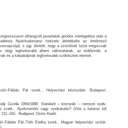
gresszuson elhangzott javaslatok gondos mérlegelése után a
mia Nyelv­tu­do­má­nyi Intézete átérté­kel­te az értelmező
on­cep­ció­ját, s úgy dön­tött, hogy a szó­cik­kek közé mégiscsak
 négy legfontosabb állami vál­to­zatának, az erdélyinek, a
k és a kárpátaljinak leg­fon­to­sabb szó­kész­le­ti elemeit.
ó--Fábián Pál szerk.,
Helyesírási kéziszótár.
Budapest:
ály Gizella 1994/1998. Standard -- köz­nyelv -- nemzeti nyelv.
mi szerk.,
Nyelv­men­tés vagy nyelv­áru­­lás? (Vita a határon tú­li
),
211--216.. Budapest: Osiris Kiadó.
--Fábián Pál--Tóth Etelka szerk.,
Magyar helyesírási szótár.
ó.