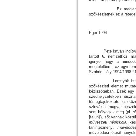
Ez meglehetősen euf
szókészletnek ez a rétege 
Eger
1994
Pete István indítvá
tartott 6. nemzetközi ma
igénye, hogy a minde
megfelelően
-
az egyetemes
Szabómihály 1994/1998:21
Lanstyák István és S
szókészleti elemet mutat
kéziszó­tár­ban. Ezek egy
széd­hely­ze­tekben haszn
tömegtájékoztató eszközö
szlovákiai magyar beszél
sem bélyegzik meg (pl.
a
[falun]'), sőt vannak köz
művészeti népiskola,
ké
tanintézmény';
művelődés
művelődési létesítmények 