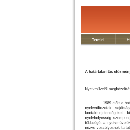
Termini
H
A határtalanítás előzmén
Nyelvművelői megközelíté
1989 előtt a határon 
nyelvváltozatok sajátsá
kontaktusjelenségeket 
nyelvhelyesség szempontjá
többségét a nyelvművelők 
nézve veszélyesnek tartot