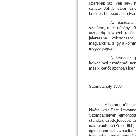
szerepelt (az ilyen nevű 
szavak Jakab István szl
kerültek be ebbe a kiadvá
Az
alapiskol
szótárba, mert néhány kö
bizottság
'községi tanács
jelentésbeli kölcsönszót
magyarokra, s így a kommu
megbélyegezni.
A társadalmi-gazdaság
helyesírási szótár már n
másik kettőt azonban igen
Szombathely
1983
A határon túli magyar ny
kivétel volt Pete István
Szombathelyen elmondot
standard szétfejlődését, az
nak tekintette (Pete 198
egyenesen azt javasolta,
te­kin­tet­tel a magyarorszá