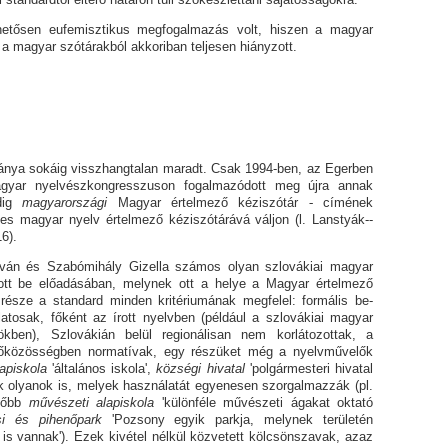
emisztikus megfogalma­zás volt, hiszen a magyar
a magyar szótárakból akkoriban tel­jesen hiányzott.
nya sokáig visszhangtalan maradt. Csak 1994-ben, az Egerben
­gyar nyel­vész­kongresszuson fogalmazódott meg újra annak
ddig
magyarországi
Magyar értelmező kéziszótár
-
címének
 magyar nyelv értelmező kéziszó­tárává váljon (l. Lanstyák--
6).
zabómihály Gizella számos olyan szlovákiai magyar
ott be előadásában, melynek ott a helye a Magyar értelmező
 része a stan­dard minden kritériumának megfelel: formális be­
álatosak, főként az írott nyelvben (például a szlovákiai magyar
kben), Szlovákián belül regionálisan nem kor­látozottak, a
őközösségben normatívak, egy részüket még a nyelv­mű­velők
lapiskola
'általános iskola',
községi hivatal
'polgármesteri hivatal
tük olyanok is, melyek használatát egyenesen szorgalmazzák (pl.
sőbb
művészeti alapiskola
'különféle művészeti ágakat oktató
i és pihenőpark
'Pozsony egyik parkja, melynek területén
is vannak'). Ezek kivétel nélkül közvetett kölcsönszavak, azaz