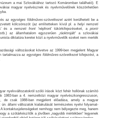
múzeum a mai Szlovákiához tartozó Ko­má­rom­ban található). E
ovákiai magyar nyelvésznek és nyelvművelőnek köszönhetően
nyba.
a
és az
egységes földműves-szövetkezet
azért kerülhetett be a
zvetett kölcsönszót (az említetteken kívül pl. a
helyi nemzeti
'
és a
nemzeti front
'népfront' tükörkifejezéseket, a
pionír
 stb.) az államhatalom egyszerűen „ráoktrojált“ a szlovákiai
nista diktatúra keretei közt a nyelvművelők ezeket nem merték
i változásokat követve az 1999-ben megjelent Magyar
em tartalmazza az
egységes földműves-szövetkezet
ki­fe­je­­zést, a
.
elvváltozatokról szóló írások közt fehér hol­lónak számító
nak 1983-ban a 4. nemzetközi magyar nyelvészkongresszuson,
t, de csak 1988-ban megjelent előadása, amely a magyar
 ún. állami változatok kialakulását természetes nyelvi fo­lya­mat­
8). A kontaktusjelenségeket nemhogy nem bélyegezte meg, hanem
 hogy a szótárkészítők a jövőben „nagyobb mértékben“ legyenek
gi standardtól eltérő határon túli szókészlettani sajátosságokra.