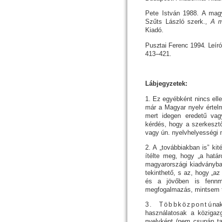
Pete István 1988. A magya
Szűts László szerk.,
A m
Kiadó.
Pusztai Ferenc 1994. Leíró 
413--421.
Lábjegyzetek:
1. Ez egyébként nincs elle
már a Magyar nyelv értel
mert idegen eredetű vag
kérdés, hogy a szerkeszt
vagy ún. nyelvhelyességi m
2. A „továbbiakban is” kit
ítélte meg, hogy „a határ
magyarországi kiadványba 
tekinthető, s az, hogy „az
és a jövőben is fennmara
megfogalmazás, mintsem t
3. Többközpontú
na
használatosak a köz­igaz­
nyelvként (nem csupán ta