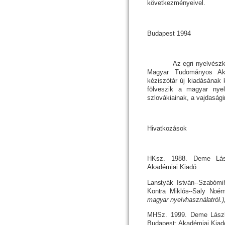
következményeivel.
Budapest 1994
Az egri nyelvészkon
Ma­gyar Tudományos Akadé
kéziszótár új kiadásának k
fölveszik a magyar nyelv
szlovákiainak, a vajdaságina
Hivatkozások
HKsz. 1988.
Deme Lászl
Akadémiai Kiadó.
Lanstyák István--Szabómih
Kontra Miklós--Saly Noé­
magyar nyelv­hasz­ná­lat­ról.
MHSz. 1999. Deme László
Budapest: Akadémiai Kiad