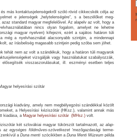
.
 kontaktusjelenségekről szóló rövid cikkecskék cél­ja az
igyelmet e jelenségek „helytelenségére“, s a beszélőket meg­
 azaz standard ma­gyar megfelelőivel. Az alapelv az volt, hogy a
yelvhasználatában nincs olyan fogalom, amelyet ne lehetne
országi magyar nyelven) kifejezni, ezért a sajátos határon túli
a még a nyelvhasználat alacsonyabb szintjén, a mindennapi
kolt, az írásbeliség magasabb szintjein pedig szóba sem jöhet.
ehát nem az volt a szándékuk, hogy a határon túli magyarok
ktusjelenségeket vizs­gálják vagy használatukat szabályozzák,
 elősegítsék visszaszorulásukat, ill. eszményi esetben teljes
Magyar helyesírási szótár
i kiadvány, amely nem megbélyegzési szándékkal közölt
elemeket, a Helyesírási kéziszótár (HKsz.), valamint annak más
tt kiadása, a
Magyar helyesírási szótár
(MHsz.)
volt.
ár két szlovákiai magyar tükörszót tartalmazott, az
alap­
 és az
egységes földműves-szövetkezet
'mezőgazdasági terme­
Ezenkívül a
Duna menti
szócikkben a
Duna Menti Múzeum
példa