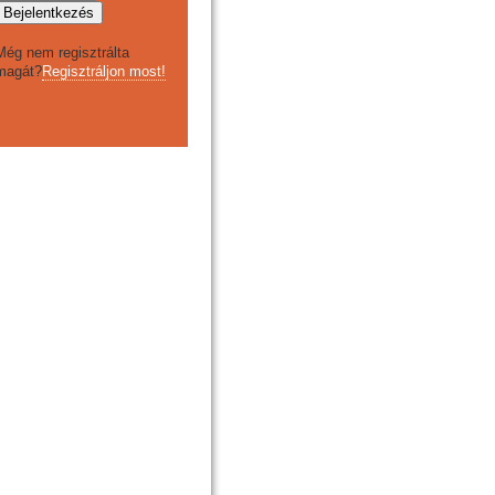
Még nem regisztrálta
magát?
Regisztráljon most!