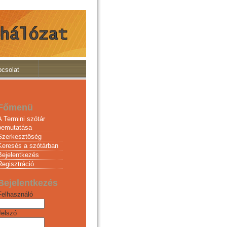
csolat
Főmenü
A Termini szótár
bemutatása
Szerkesztőség
Keresés a szótárban
Bejelentkezés
Regisztráció
Bejelentkezés
Felhasználó
Jelszó