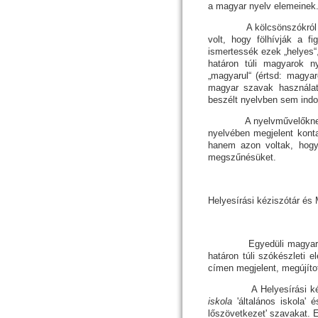
a magyar nyelv elemeinek
A kölcsönszókról és más
volt, hogy fölhívják a f
ismertessék ezek „helyes“,
határon túli magyarok n
„magyarul“ (értsd: magyar
magyar szavak használat
beszélt nyelvben sem indo
A nyelv­mű­ve­lők­nek t
nyelvében megjelent konta
hanem azon vol­tak, hogy
meg­szű­né­­sü­ket.
Helyesírási kéziszótár és 
Egyedüli magyarország
határon túli szókészleti 
címen megjelent, megújíto
A Helyesírási kéziszót
iskola
'általános iskola'
lőszövetkezet' szavakat. 