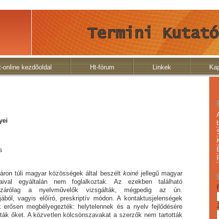
t-online kezdõoldal
Ht-fórum
Linkek
Kap
yei
s
túli magyar közösségek által beszélt
koiné
jellegű magyar
gaival egyáltalán nem foglalkoztak. Az ezek­ben található
kizárólag a nyelvművelők vizsgálták, még­pe­dig az ún.
ból, vagyis előíró, preskriptív módon. A kon­tak­tus­jelenségek
erősen megbélyegezték: helytelennek és a nyelv fej­lő­dé­sére
ták őket. A közvetlen kölcsönszavakat a szerzők nem tartották