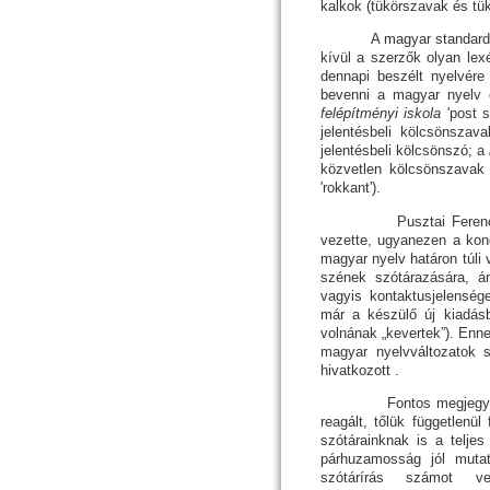
kalkok (tükörszavak és tük
A magyar standard 
kívül a szerzők olyan lex
dennapi beszélt nyelvére
bevenni a magyar nyelv 
felépítményi iskola
'post 
jelentésbeli kölcsön­sza­
jelentésbeli kölcsönszó; a
közvetlen kölcsönszavak
'rokkant').
Pusztai Ferenc (1994: 
vezette, ugyanezen a kon
magyar nyelv határon túli 
szé­nek szótárazására, á
vagyis kontaktusjelensége
már a készülő új kiadásb
volnának „kevertek”). Enne
magyar nyelvváltozatok s
hivatkozott .
Fontos meg­je­gyez­ni,
reagált, tőlük függetlenü
szótárainknak is a teljes 
párhuzamosság jól muta
szótárírás számot