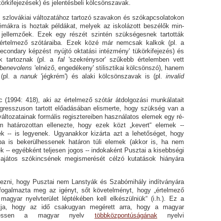
örkifejezések) és jelentésbeli kölcsönszavak.
szlovákiai változatához tartozó szavakon és szókapcsola­to­kon
émákra is hoztak példákat, melyek az iskolázott beszélők min­
 jellemzőek. Ezek egy részét szintén szükségesnek tar­tot­ták
értelmező szótáraiba. Ezek közé már nemcsak kalkok (pl. a
secondary képzést nyújtó ok­ta­tási intézmény' tükörkifejezés) és
vak tartoznak (pl. a
fal
'szek­rénysor' szűkebb értelemben vett
be­nevolens
'elnéző, engedékeny' stilisztikai kölcsönszó), ha­nem
 (pl. a
nanuk
'jégkrém') és alaki köl­csönszavak is (pl.
in­va­lid
418), aki az értelmező szótár átdolgozási munkálatait
gresszuson tartott előadásában elismerte, hogy szükség van a
változatainak formális regisztereiben használatos elemek egy ré­
m határozottan ellenezte, hogy ezek kö­zt „kevert“ elemek --
k -- is legyenek. Ugyanakkor ki­zár­ta azt a lehetőséget, hogy
a is bekerül­hes­senek határon túli ele­mek (akkor is, ha nem
k -- egyébként teljesen jogos -- indokaként Pusztai a kisebbségi
ajátos szókincsének megismerését célzó kutatások hiá­nyára
 hogy Pusztai nem Lanstyák és Szabómihály indítványára
l fo­gal­mazta meg az igényt, sőt követelményt, hogy „értelmező
magyar nyelv­terület léptékében kell elkészülniük“ (i.h.). Ez a
tja, hogy az idő csakugyan megérett arra, hogy a magyar
 vessen a magyar nyelv
több­köz­pontúságának
nyelvi